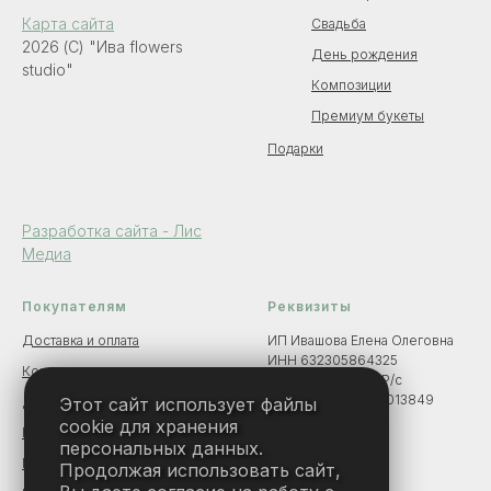
Карта сайта
Свадьба
2026 (C) "Ива flowers
День рождения
studio"
Композиции
Премиум букеты
Подарки
Разработка сайта - Лис
Медиа
Покупателям
Реквизиты
Доставка и оплата
ИП Ивашова Елена Олеговна
ИНН 632305864325
Контакты
Банк АО «ТБанк» Р/с
40802810600004013849
Этот сайт использует файлы
Договор оферты
БИК 044525974
cookie для хранения
Политика конфиденциальности
персональных данных.
Политика обработки данных
Продолжая использовать сайт,