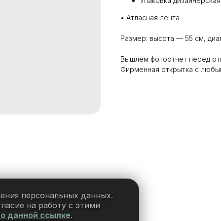
Упаковка дизайнерская
• Атласная лента
Размер: высота — 55 см, ди
Вышлем фотоотчет перед от
Фирменная открытка с любы
нения персональных данных.
ласие на работу с этими
по данной ссылке
.