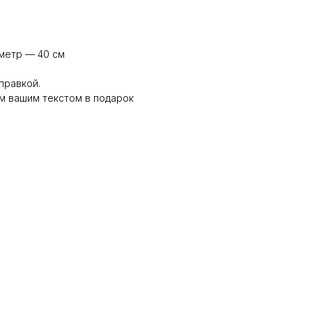
аметр — 40 см
правкой.
м вашим текстом в подарок