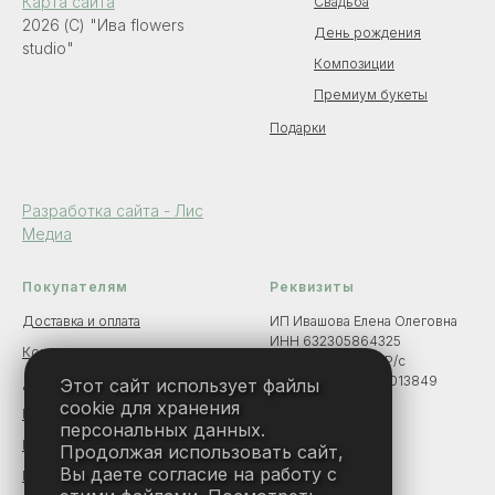
Карта сайта
Свадьба
2026 (C) "Ива flowers
День рождения
studio"
Композиции
Премиум букеты
Подарки
Разработка сайта - Лис
Медиа
Покупателям
Реквизиты
Доставка и оплата
ИП Ивашова Елена Олеговна
ИНН 632305864325
Контакты
Банк АО «ТБанк» Р/с
40802810600004013849
Этот сайт использует файлы
Договор оферты
БИК 044525974
cookie для хранения
Политика конфиденциальности
персональных данных.
Политика обработки данных
Продолжая использовать сайт,
Вы даете согласие на работу с
Политика файлов Cookie