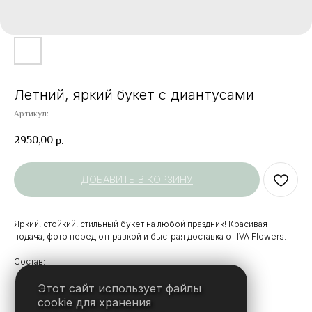
Летний, яркий букет с диантусами
Артикул:
2950,00
р.
ДОБАВИТЬ В КОРЗИНУ
Яркий, стойкий, стильный букет на любой праздник! Красивая
подача, фото перед отправкой и быстрая доставка от IVA Flowers.
Состав:
Диантус
Этот сайт использует файлы
Дизайнерская упаковка
cookie для хранения