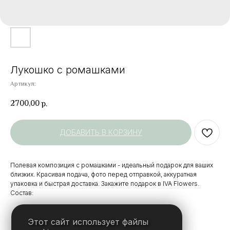
Лукошко с ромашками
Артикул:
2700,00
р.
ДОБАВИТЬ В КОРЗИНУ
Полевая композиция с ромашками - идеальный подарок для ваших
близких. Красивая подача, фото перед отправкой, аккуратная
упаковка и быстрая доставка. Закажите подарок в IVA Flowers.
Состав:
Ромашковая хризантема
Танацетум
Этот сайт использует файлы
Плетенная корзина