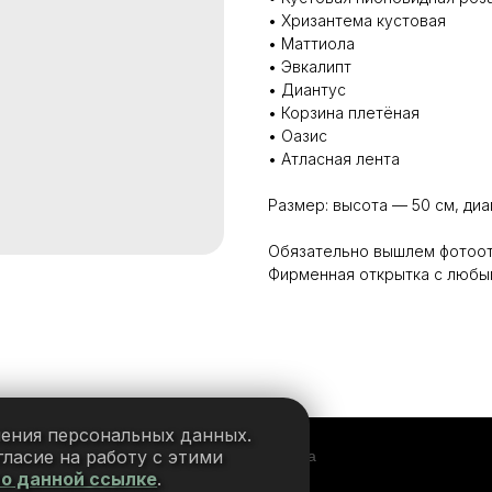
• Хризантема кустовая
• Маттиола
• Эвкалипт
• Диантус
• Корзина плетёная
• Оазис
• Атласная лента
Размер: высота — 50 см, ди
Обязательно вышлем фотоот
Фирменная открытка с любы
нения персональных данных.
ласие на работу с этими
Tilda
Made on
по данной ссылке
.