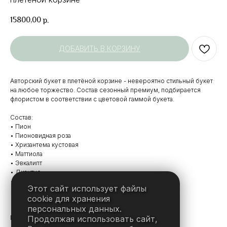
15800,00
р.
ДОБАВИТЬ В КОРЗИНУ
Авторский букет в плетёной корзине - невероятно стильный букет
на любое торжество. Состав сезонный премиум, подбирается
флористом в соответствии с цветовой гаммой букета.
Состав:
• Пион
• Пионовидная роза
• Хризантема кустовая
• Маттиола
• Эвкалипт
• Диантус
• Корзина плетёная
Этот сайт использует файлы
• Оазис
cookie для хранения
• Атласная лента
персональных данных.
Продолжая использовать сайт,
Размер: высота — 60 см, диаметр — 50 см