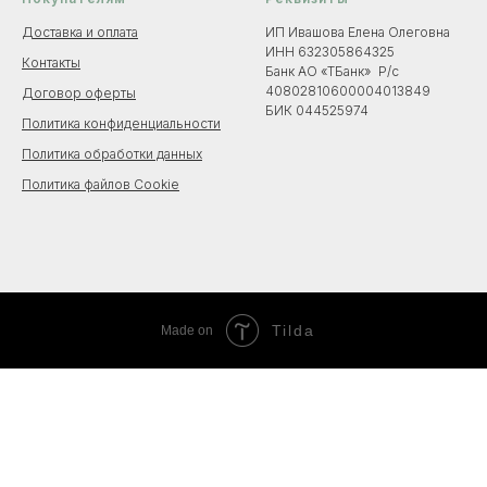
Доставка и оплата
ИП Ивашова Елена Олеговна
ИНН 632305864325
Контакты
Банк АО «ТБанк» Р/с
40802810600004013849
Договор оферты
БИК 044525974
Политика конфиденциальности
Политика обработки данных
Политика файлов Cookie
Tilda
Made on